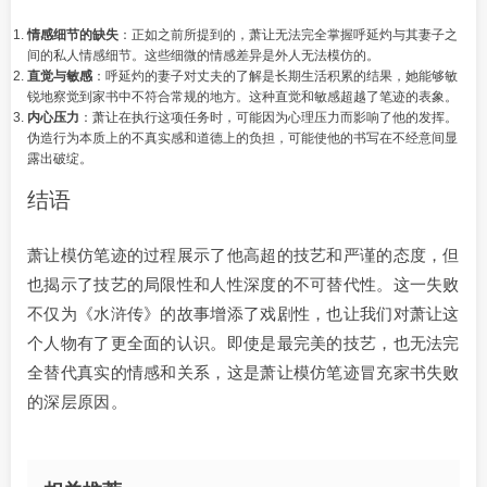
情感细节的缺失
：正如之前所提到的，萧让无法完全掌握呼延灼与其妻子之
间的私人情感细节。这些细微的情感差异是外人无法模仿的。
直觉与敏感
：呼延灼的妻子对丈夫的了解是长期生活积累的结果，她能够敏
锐地察觉到家书中不符合常规的地方。这种直觉和敏感超越了笔迹的表象。
内心压力
：萧让在执行这项任务时，可能因为心理压力而影响了他的发挥。
伪造行为本质上的不真实感和道德上的负担，可能使他的书写在不经意间显
露出破绽。
结语
萧让模仿笔迹的过程展示了他高超的技艺和严谨的态度，但
也揭示了技艺的局限性和人性深度的不可替代性。这一失败
不仅为《水浒传》的故事增添了戏剧性，也让我们对萧让这
个人物有了更全面的认识。即使是最完美的技艺，也无法完
全替代真实的情感和关系，这是萧让模仿笔迹冒充家书失败
的深层原因。