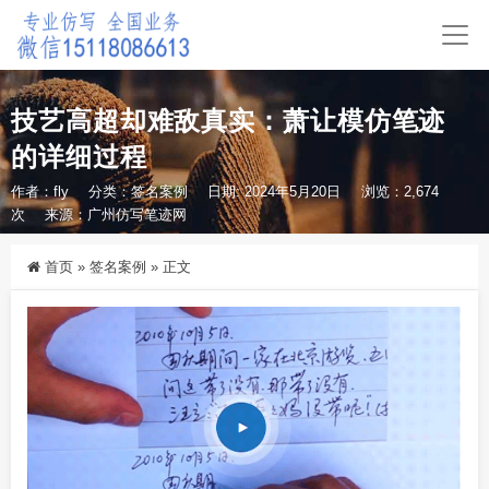
技艺高超却难敌真实：萧让模仿笔迹
的详细过程
作者：fly
分类：
签名案例
日期: 2024年5月20日
浏览：2,674
次
来源：广州仿写笔迹网
首页
»
签名案例
»
正文