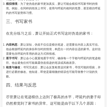
模拟情境
：为了使伪造的家书更加真实，萧让可能会模拟书写家书时的情
境。例如，在同样的纸张上书写，使用与呼延灼相同的笔墨，甚至模仿呼延
灼的书写姿势和习惯。
三、书写家书
在充分练习之后，萧让开始正式书写这封伪造的家书：
内容构思
：萧让深知，伪造不仅仅是模仿笔迹，还需要在内容上真实可信。
他会根据呼延灼的身份和当时的情境，构思出一封内容合适的家书。这封信
需要包含呼延灼常用的表达方式和情感。
逐字书写
：萧让会小心翼翼地逐字书写，确保每一个字都与呼延灼的笔迹相
符。他会避免任何可能暴露伪造痕迹的笔误或风格差异。
检查与修改
：书写完成后，萧让会反复检查这封家书，寻找可能的瑕疵，并
进行必要的修改。他知道，即使是最细微的错误也可能导致整个计划的失
败。
四、结果与反思
尽管萧让在笔迹模仿上达到了极高的水平，呼延灼的妻子却
仍然察觉到了家书的异常。这可能是由于以下几个原因：