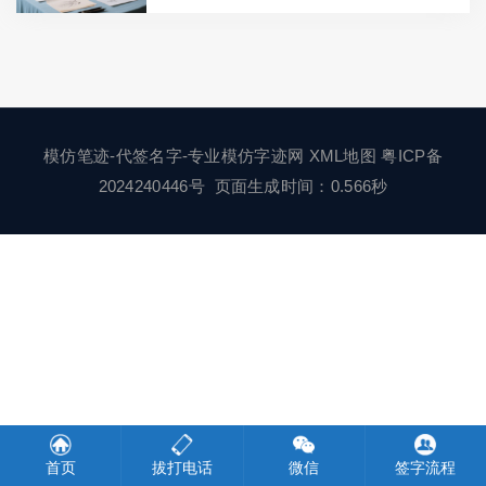
模仿笔迹-代签名字-专业模仿字迹网
XML地图
粤ICP备
2024240446号
页面生成时间：0.566秒
首页
拔打电话
微信
签字流程