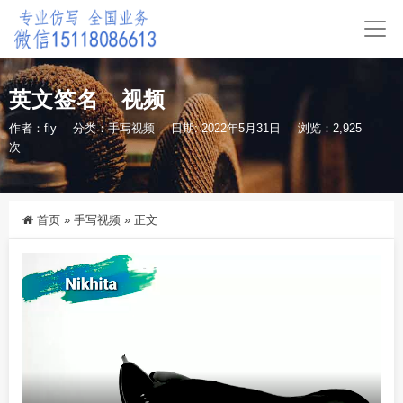
英文签名 视频
作者：fly
分类：
手写视频
日期: 2022年5月31日
浏览：2,925
次
首页
»
手写视频
»
正文