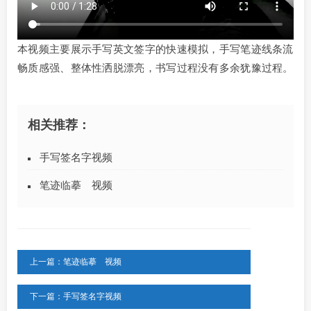
本视频主要展示手写英文签字的快速模拟，手写笔迹线条流
畅质感强、整体性洒脱漂亮，书写过程没有多余犹豫过程。
相关推荐：
手写签名字视频
笔迹临摹 视频
上一篇：笔迹临摹 视频
下一篇：手写签名字视频