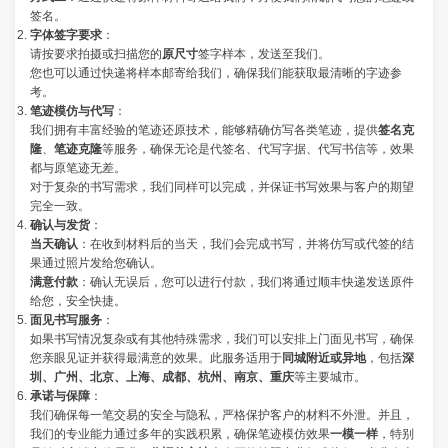
签名。
字体签字要求
：
请按要求拍摄或扫描您的
原尺寸
签字样本，发送至我们。
您也可以通过快递将样本邮寄给我们，确保我们能获取最清晰的字迹参
考。
笔迹模仿与代写
：
我们拥有丰富经验的笔迹还原技术，能够精确仿写各类笔迹，提供
签名克
隆
、
笔迹克隆
等服务，确保无论是代签名、代写字据、代写书信等，效果
都与原笔迹无差。
对于复杂的书写需求，我们同样可以完成，并保证书写效果与客户的期望
完全一致。
确认与发货
：
当天确认
：在收到材料后的当天，我们会完成书写，并将仿写或代签的结
果通过照片发给您确认。
满意付款
：确认无误后，您可以进行付款，我们将通过顺丰快递发送原件
给您，安全快捷。
面见书写服务
：
如果书写情况复杂或有其他特殊需求，我们可以安排上门面见书写，确保
您亲眼见证并获得最满意的效果。此服务适用于
同城附近或异地
，包括
深
圳、广州、北京、上海、成都、杭州、南京、重庆
等主要城市。
承诺与保障
：
我们确保每一笔交易的安全与隐私，严格保护客户的材料不外泄。并且，
我们的专业能力通过多年的实践积累，确保笔迹模仿效果
一模一样
，特别