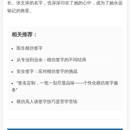
长。张文涛的名字，也深深印在了她的心中，成为了她永远
铭记的救星。
相关推荐：
医生模仿签字
从专业到业余：模仿签字的不同结局
安全签字：应对模仿签字的挑战
“签名定制，一笔一划尽显品味——个性化模仿签字服
务”
模仿高人谈签字技巧是苦学苦练