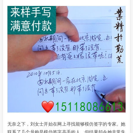
无奈之下，刘女士开始在网上寻找能够模仿签字的专家。她
联系了几个号称是模仿签字高手的人，但结果却令她非常失