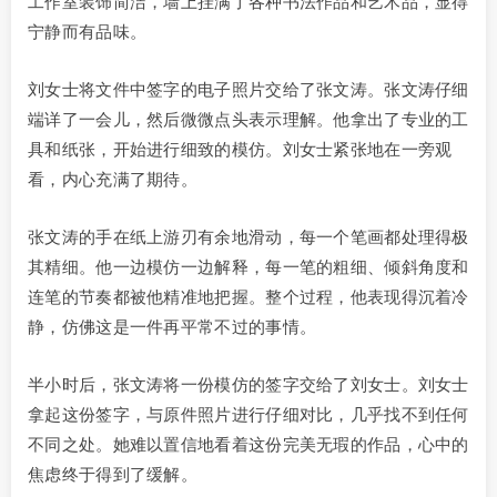
工作室装饰简洁，墙上挂满了各种书法作品和艺术品，显得
宁静而有品味。
刘女士将文件中签字的电子照片交给了张文涛。张文涛仔细
端详了一会儿，然后微微点头表示理解。他拿出了专业的工
具和纸张，开始进行细致的模仿。刘女士紧张地在一旁观
看，内心充满了期待。
张文涛的手在纸上游刃有余地滑动，每一个笔画都处理得极
其精细。他一边模仿一边解释，每一笔的粗细、倾斜角度和
连笔的节奏都被他精准地把握。整个过程，他表现得沉着冷
静，仿佛这是一件再平常不过的事情。
半小时后，张文涛将一份模仿的签字交给了刘女士。刘女士
拿起这份签字，与原件照片进行仔细对比，几乎找不到任何
不同之处。她难以置信地看着这份完美无瑕的作品，心中的
焦虑终于得到了缓解。