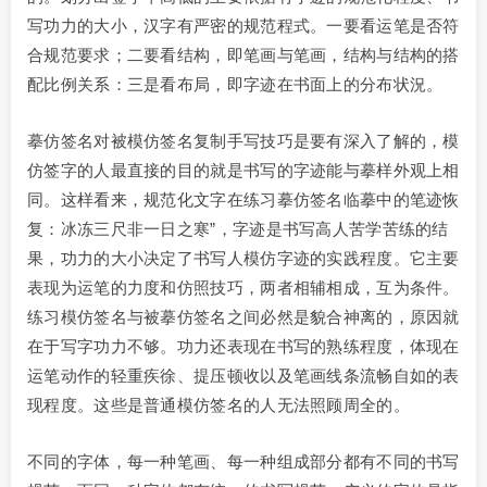
写功力的大小，汉字有严密的规范程式。一要看运笔是否符
合规范要求；二要看结构，即笔画与笔画，结构与结构的搭
配比例关系：三是看布局，即字迹在书面上的分布状況。
摹仿签名对被模仿签名复制手写技巧是要有深入了解的，模
仿签字的人最直接的目的就是书写的字迹能与摹样外观上相
同。这样看来，规范化文字在练习摹仿签名临摹中的笔迹恢
复：冰冻三尺非一日之寒”，字迹是书写高人苦学苦练的结
果，功力的大小决定了书写人模仿字迹的实践程度。它主要
表现为运笔的力度和仿照技巧，两者相辅相成，互为条件。
练习模仿签名与被摹仿签名之间必然是貌合神离的，原因就
在于写字功力不够。功力还表现在书写的熟练程度，体现在
运笔动作的轻重疾徐、提压顿收以及笔画线条流畅自如的表
现程度。这些是普通模仿签名的人无法照顾周全的。
不同的字体，每一种笔画、每一种组成部分都有不同的书写