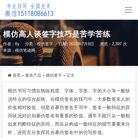
模仿高人谈签字技巧是苦学苦练
作者：fly
分类：
模仿签字
日期: 2022年7月9日
浏览：2,397 次
来源：
模仿笔迹网
首页
»
签名产品
»
模仿签字
»
正文
模仿书写习惯在熟练程度、字体、字形、字的大小等一般状
况特点的综合反映。在模仿签名的技巧中，大多数签名人的
价值相对较低，但是在摹仿签名手写中，签名一般特征的异
同状况对识别摹仿签名有重要的价值。通常不能只从一般相
似来判断特征的异同，而应从构成一般特征的细节要素来分
析，进而充分发挥其在摹仿签名中的仿写价值。