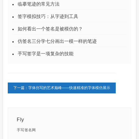
临摹笔迹的常见方法
签字模拟技巧：从字迹到工具
如何看出一个签名是被模仿的？
仿签名三分学七分画出一模一样的笔迹
手写签字是一项复杂的技能
下一篇：字体仿写的艺术巅峰——快速精准的字体模仿展示
Fly
手写签名网