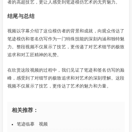
者的高超技艺，更让人感受到笔迹模仿艺术的无穷魅力。
结尾与总结
视频以字幕介绍了这位模仿者的背景和成就，向观众传达了
笔迹模仿和签名仿写作为一门特殊技能的深刻内涵和独特魅
力。整段视频不仅展示了技艺，更传递了对艺术细节的极致
追求和对工匠精神的礼赞。
在欣赏这段视频的过程中，我们见证了笔迹和签名仿写的巅
峰，感受到了对细节的极致追求和对艺术的深刻理解。这段
视频不仅展示了技艺，更传达了艺术的魅力和力量。
相关推荐：
笔迹临摹 视频