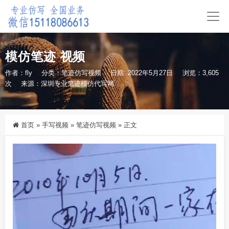
模仿笔迹 视频
作者：fly
分类：
笔迹仿写视频
日期: 2022年5月27日
浏览：3,605
次
来源：深圳专业笔迹模仿代写网
首页
»
手写视频
»
笔迹仿写视频
»
正文