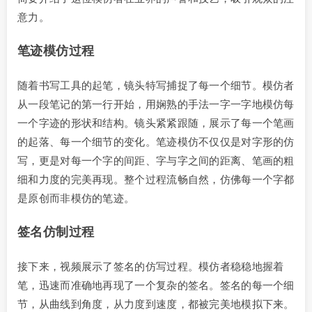
意力。
笔迹模仿过程
随着书写工具的起笔，镜头特写捕捉了每一个细节。模仿者
从一段笔记的第一行开始，用娴熟的手法一字一字地模仿每
一个字迹的形状和结构。镜头紧紧跟随，展示了每一个笔画
的起落、每一个细节的变化。笔迹模仿不仅仅是对字形的仿
写，更是对每一个字的间距、字与字之间的距离、笔画的粗
细和力度的完美再现。整个过程流畅自然，仿佛每一个字都
是原创而非模仿的笔迹。
签名仿制过程
接下来，视频展示了签名的仿写过程。模仿者稳稳地握着
笔，迅速而准确地再现了一个复杂的签名。签名的每一个细
节，从曲线到角度，从力度到速度，都被完美地模拟下来。