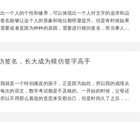
、创新和多元文化而闻名。在深圳，笔迹模仿技艺往往与科技、
现出一个人的个性和修养，可以体现出一个人对文字的追求和品
的签名能够让这个人的形象和地位都明显提升。但是有时候如果
的需要或者是因为种种的原因，需要进行模仿签名，而当事人并
，在已经经过当事人允许的情况下，大家可以专门找人去模仿签
大家可能比较关心，接下来让小编为大家一一的解答。 首先是
知道模仿签名相似度是多少？为了提高签名的相似度，所以大家
的时候应当进行充分的考察，去选择一个在行业里面已经有几年
仿签名，长大成为模仿签字高手
的经验，能够按照写字人的写法、下笔的轻重来进行模仿，其实
一个人，我们要模仿的时候不仅要模仿这个人的形象和气质，还
，我就是一个特别顽皮的孩子，正是因为如此，所以我的成绩从
。每次的语文，数学考试都是不及格的。一开始的时候，父母还
，所以不用那么着急的意思来安慰自己，但是时间久了之后，看
中还不见好，他们也是慢慢失去了信心。尤其是父亲，每次考试
我就得吃手掌心，但是这并不能改变我的成绩啊。更何况当时的
要家长签名的，不签名，还要被老师叫到学校去，到时候更是丢
时候我就开始了模仿签名，模仿我爸爸的签名来进行签字。但是
，所以自己的很多地方都是不太一样的，很容易就被看穿了。看