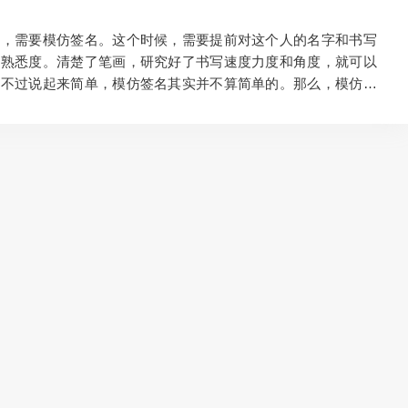
一顿暴打。 后来长大了，也有了自己的工作，因为小时候模仿
中，需要模仿签名。这个时候，需要提前对这个人的名字和书写
的熟悉度。清楚了笔画，研究好了书写速度力度和角度，就可以
。不过说起来简单，模仿签名其实并不算简单的。那么，模仿签
些不错的方法： 事实上，有一些人的确有着非常不错的能力可
。但是对于大部分人来讲，还是要不够专业的，模仿出来的不够
较尴尬。找具有善于模仿签名的人或者公司，就比较省心了。一
的效率是比较高的，二来相似度很不错，不用担心后续的问题。
前，先去了解对方的性格习惯，然后看对方的笔力和笔意如何，
何，然后勤加练习，这样才能确保达到更高的相似度。其实更多