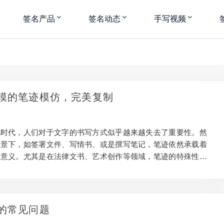
签名产品
签名动态
手写视频
模的笔迹模仿，完美复制
化时代，人们对于文字的书写方式似乎越来越失去了重要性。然
场景下，如签署文件、写情书、或是撰写笔记，笔迹依然承载着
和意义。尤其是在法律文书、艺术创作等领域，笔迹的特殊性往
视。于是，一项既神奇又引人瞩目的技艺应运而生——模仿他人
模一样，仿佛出自同一笔下。 深圳、广州、成都、上海、北
—这些城市代表着中国的不同地域、文化和气息。在这些城市
仿技艺也许有着不同的发展历史和风格特点。下面，我们将探索
的常见问题
些城市的现状与发展。 深圳 作为中国改革开放的前沿城市，深