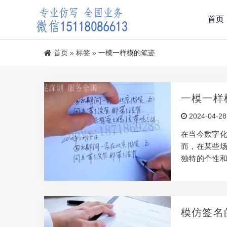
首页
首页
»
标签
»
一模一样模的笔迹
一模一样
2024-04-28
在当今数字
而，在某些
独特的个性
往被高度重
笔迹，使之一
京、沈阳—
中，笔迹模
模仿签名
这一技艺在这