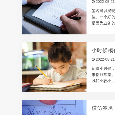
2022-05-21
圳以其活力
商业…
签名可以展
位。一个好
是因为业务
不在的时候
字。几个问题
大家可能想
在选择公司
小时候模
乃至几十年
2022-05-21
自己就像是
要模…
记得小时候
来都非常差
以我比较小
着我到了初
成绩下来，
成绩都是需
人。所以小
模仿签名
因为毕竟小