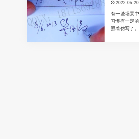
2022-05-20
穿了之后更是
别人…
有一些场景
习惯有一定
照着仿写了
名，有没有一
以模仿签名
相像，就比
来专业公司
模仿签名之
下笔习惯如
看…