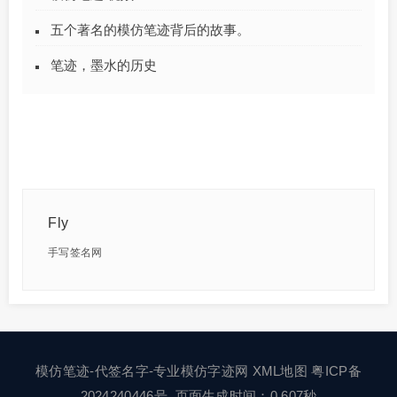
五个著名的模仿笔迹背后的故事。
笔迹，墨水的历史
Fly
手写签名网
模仿笔迹-代签名字-专业模仿字迹网
XML地图
粤ICP备
2024240446号
页面生成时间：0.607秒