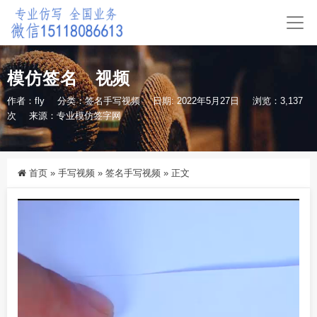
模仿签名 视频
作者：fly
分类：
签名手写视频
日期: 2022年5月27日
浏览：3,137
次
来源：专业模仿签字网
首页
»
手写视频
»
签名手写视频
»
正文