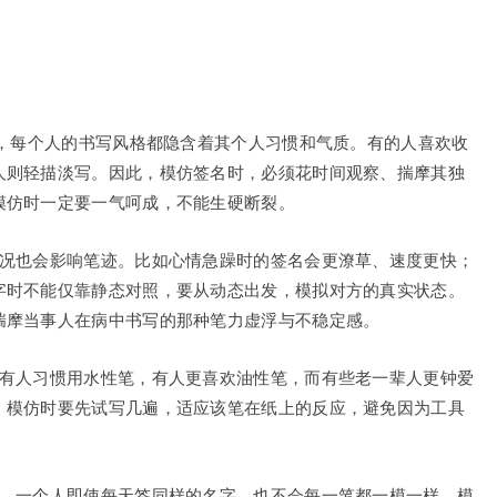
”，每个人的书写风格都隐含着其个人习惯和气质。有的人喜欢收
人则轻描淡写。因此，模仿签名时，必须花时间观察、揣摩其独
模仿时一定要一气呵成，不能生硬断裂。
状况也会影响笔迹。比如心情急躁时的签名会更潦草、速度更快；
字时不能仅靠静态对照，要从动态出发，模拟对方的真实状态。
揣摩当事人在病中书写的那种笔力虚浮与不稳定感。
。有人习惯用水性笔，有人更喜欢油性笔，而有些老一辈人更钟爱
。模仿时要先试写几遍，适应该笔在纸上的反应，避免因为工具
的。一个人即使每天签同样的名字，也不会每一笔都一模一样。模