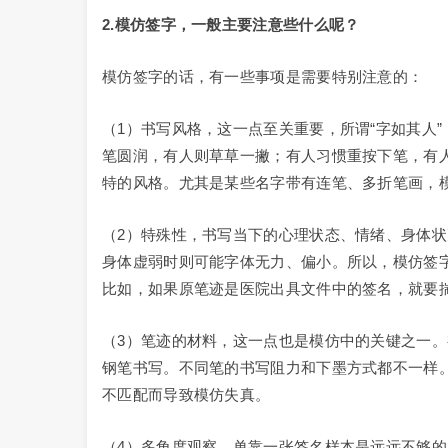
2.
模仿签字，一般主要注意些什么呢？
模仿签字的话，有一些事项是需要特别注意的：
（1）书写风格，这一点至关重要，所谓“字如其人
笔圆润，有人则草草一撇；有人习惯重按下笔，有
特的风格。尤其是某些名字带有连笔、多折笔画，
（2）特殊性，书写当下的心理状态、情绪、身体
身体虚弱时则可能字体无力、偏小。所以，模仿签
比如，如果原笔迹是医院出具文件中的签名，就要
（3）笔迹的材料，这一点也是模仿中的关键之一
钢笔书写。不同笔的书写阻力和下墨方式都不一样
不匹配而导致模仿失真。
（4）多角度观察，单靠一张签名样本是远远不够