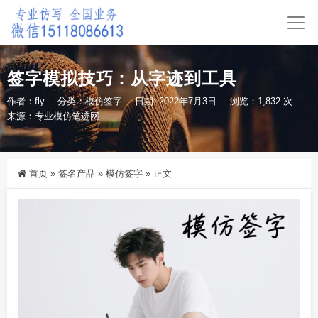
签字模拟技巧：从字迹到工具
作者：fly
分类：
模仿签字
日期: 2022年7月3日
浏览：1,832 次
来源：专业模仿笔迹网
首页
»
签名产品
»
模仿签字
»
正文