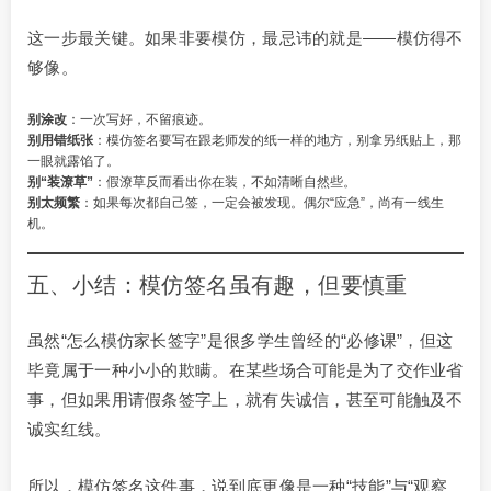
这一步最关键。如果非要模仿，最忌讳的就是——模仿得不
够像。
别涂改
：一次写好，不留痕迹。
别用错纸张
：模仿签名要写在跟老师发的纸一样的地方，别拿另纸贴上，那
一眼就露馅了。
别“装潦草”
：假潦草反而看出你在装，不如清晰自然些。
别太频繁
：如果每次都自己签，一定会被发现。偶尔“应急”，尚有一线生
机。
五、小结：模仿签名虽有趣，但要慎重
虽然“怎么模仿家长签字”是很多学生曾经的“必修课”，但这
毕竟属于一种小小的欺瞒。在某些场合可能是为了交作业省
事，但如果用请假条签字上，就有失诚信，甚至可能触及不
诚实红线。
所以，模仿签名这件事，说到底更像是一种“技能”与“观察