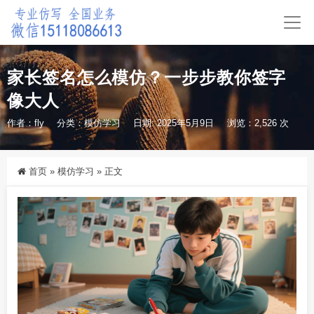
家长签名怎么模仿？一步步教你签字
像大人
作者：fly
分类：
模仿学习
日期: 2025年5月9日
浏览：2,526 次
首页
»
模仿学习
»
正文