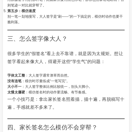
则笔迹一对比就穿帮了。
第五步：模仿速度
别一笔一划地慢写，大人签字是“刷——”的一下搞定的，模仿时动作也要干
脆利落。
三、怎么签字像大人？
很多学生的“假签名”看上去不靠谱，就是因为太规矩。想让
签字看起来像大人，得避开这些“学生气”的问题：
字体太工整
：大人签字通常潦草而自然。
没有连笔
：模仿时尽量练成“一笔写完”。
大小不一
：大人签字整体比例比较统一，别头大脚小。
太慢太僵硬
：模仿签名时的动作要流畅、有节奏感。
一个小技巧是：拿出家长签名照着描，描十遍，再脱稿写十
遍，手感就差不多来了。
四、家长签名怎么模仿不会穿帮？