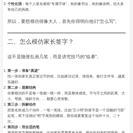
个性化强
：每个人签名都有“专属字体”，有的像书法，有的像涂鸦，但大多
有自己的风格。
所以，要想模仿得像大人，首先你得明白他们“怎么写”。
二、怎么模仿家长签字？
这不是随便乱画几笔，而是讲究技巧的“临摹”。
第一步：准备“真迹”
找一张你家长真正签过字的纸，比如家访记录、请假条、银行文件等，越真
实越好。
第二步：观察结构
你要模仿的不是每一笔都一模一样，而是整体感觉。字与字之间的距离、大
小、弯曲、倾斜方向……都要心里有数。
第三步：拆解动作
把签名拆成几个动作，一笔一笔练。比如“王小明”的签字是一个流畅的“S形”
起笔，再下压绕出“明”字尾部的横线，那你就要重复这个动作十次、二十
次。
第四步：用合适的笔
用原版签字用的那种笔，比如家长爱用黑色水笔，那你也别拿铅笔瞎画，否