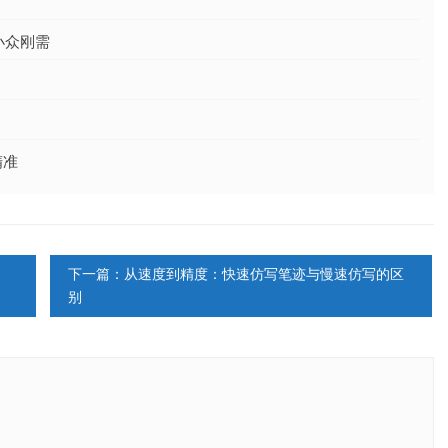
小众刚需
精准
下一篇：从速度到精度：快速仿写笔迹与慢速仿写的区
别