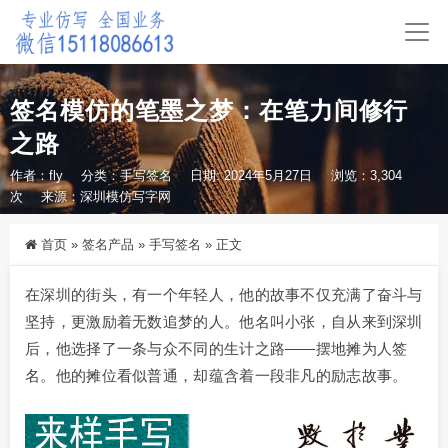
签名模仿的笔墨之梦：在笔力间修行
之路
作者：fly
分类：
手写签名
日期: 2024年5月27日
浏览：3,304
次
来源：深圳模仿写字网
首页
»
签名产品
»
手写签名
»
正文
在深圳的街头，有一个年轻人，他的故事不仅充满了奋斗与
坚持，更激励着无数追梦的人。他名叫小张，自从来到深圳
后，他选择了一条与众不同的生计之路——摆地摊为人签
名。他的摊位看似普通，却蕴含着一段非凡的励志故事。