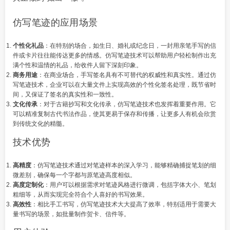
仿写笔迹的应用场景
个性化礼品
：在特别的场合，如生日、婚礼或纪念日，一封用亲笔手写的信
件或卡片往往能传达更多的情感。仿写笔迹技术可以帮助用户轻松制作出充
满个性和温情的礼品，给收件人留下深刻印象。
商务用途
：在商业场合，手写签名具有不可替代的权威性和真实性。通过仿
写笔迹技术，企业可以在大量文件上实现高效的个性化签名处理，既节省时
间，又保证了签名的真实性和一致性。
文化传承
：对于古籍抄写和文化传承，仿写笔迹技术也发挥着重要作用。它
可以精准复制古代书法作品，使其更易于保存和传播，让更多人有机会欣赏
到传统文化的精髓。
技术优势
高精度
：仿写笔迹技术通过对笔迹样本的深入学习，能够精确捕捉笔划的细
微差别，确保每一个字都与原笔迹高度相似。
高度定制化
：用户可以根据需求对笔迹风格进行微调，包括字体大小、笔划
粗细等，从而实现完全符合个人喜好的书写效果。
高效性
：相比手工书写，仿写笔迹技术大大提高了效率，特别适用于需要大
量书写的场景，如批量制作贺卡、信件等。