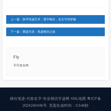
上一篇：探寻笔迹艺术：逐字模仿，在文字间穿梭
下一篇：墨迹天涯：笔迹模仿之旅
Fly
手写签名网
模仿笔迹-代签名字-专业模仿字迹网
XML地图
粤ICP备
2024240446号
页面生成时间：0.546秒