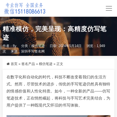
精准模仿，完美呈现：高精度仿写笔
迹
作者：fly
分类：
模仿笔迹
日期: 2024年5月14日
浏览：1,949
次
来源：深圳手写签名网
首页
»
签名产品
»
模仿笔迹
»
正文
在数字化和自动化的时代，科技不断改变着我们的生活方
式。然而，尽管技术的进步，传统的手写笔迹仍然具有独特
的情感价值和人性化特质。如今，一种全新的产品——仿写
笔迹技术，正在悄然崛起，将科技与手写艺术完美结合，为
用户提供了一种既现代又怀旧的书写体验。