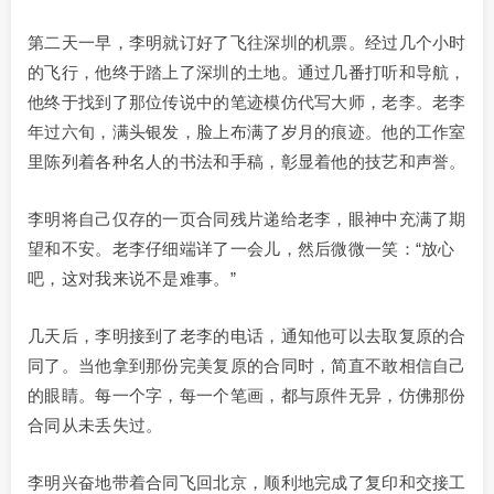
第二天一早，李明就订好了飞往深圳的机票。经过几个小时
的飞行，他终于踏上了深圳的土地。通过几番打听和导航，
他终于找到了那位传说中的笔迹模仿代写大师，老李。老李
年过六旬，满头银发，脸上布满了岁月的痕迹。他的工作室
里陈列着各种名人的书法和手稿，彰显着他的技艺和声誉。
李明将自己仅存的一页合同残片递给老李，眼神中充满了期
望和不安。老李仔细端详了一会儿，然后微微一笑：“放心
吧，这对我来说不是难事。”
几天后，李明接到了老李的电话，通知他可以去取复原的合
同了。当他拿到那份完美复原的合同时，简直不敢相信自己
的眼睛。每一个字，每一个笔画，都与原件无异，仿佛那份
合同从未丢失过。
李明兴奋地带着合同飞回北京，顺利地完成了复印和交接工