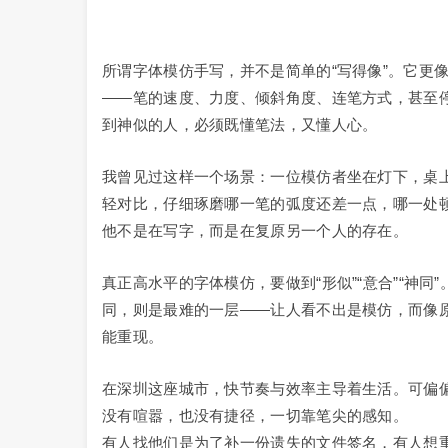
所谓字体模仿手写，并不是简单的“写得像”。它更
——笔的速度、力度、倾斜角度、连笔方式，甚至
到神似的人，必须既懂笔法，又懂人心。
我曾见过这样一个场景：一位模仿者坐在灯下，桌
轻对比，仔细琢磨哪一笔的弧度还差一点，哪一处顿
他不是在写字，而是在复原另一个人的存在。
真正高水平的字体模仿，要做到“形似”“意合”“神
同，则是最难的一层——让人看不出是模仿，而像原
能重现。
在深圳这座城市，快节奏与效率主导着生活。可偏
没有喧嚣，也没有捷径，一切靠笔尖的感知。
有人找他们是为了补一份遗失的文件签名，有人想