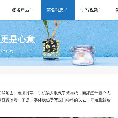
签名产品
签名动态
手写视频
，更是心意
,234 次
悄然远去。电脑打字、手机输入取代了笔与纸，而那些带着个人
越显得珍贵。于是，
字体模仿手写
这门独特的技艺，开始重新被