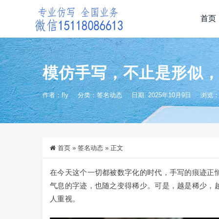
首页
模仿手写，不止是形似
作者：fly
分类：
签名动态
日期: 2025年10月9日
浏览：1
首页
»
签名动态
»
正文
在今天这个一切都被数字化的时代，手写的痕迹正
气息的字迹，也随之变得稀少。可是，越是稀少，
人重视。