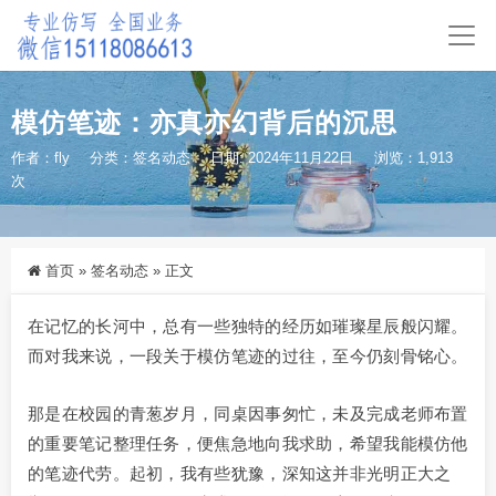
模仿笔迹：亦真亦幻背后的沉思
作者：fly
分类：
签名动态
日期: 2024年11月22日
浏览：1,913
次
首页
»
签名动态
»
正文
在记忆的长河中，总有一些独特的经历如璀璨星辰般闪耀。
而对我来说，一段关于模仿笔迹的过往，至今仍刻骨铭心。
那是在校园的青葱岁月，同桌因事匆忙，未及完成老师布置
的重要笔记整理任务，便焦急地向我求助，希望我能模仿他
的笔迹代劳。起初，我有些犹豫，深知这并非光明正大之