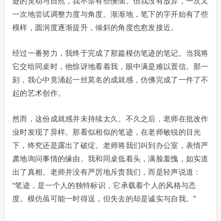
迹的灵动与自然，我不禁有些懊恼。但我没有放弃，一次又
一次地尝试调整力度与角度。渐渐地，笔下的字开始有了些
模样，圆润度逐渐提升，倾斜的角度也愈发接近。
经过一番努力，我终于完成了那篇模仿笔迹的笔记。当我将
它交给同桌时，他惊讶地看着我，眼中满是难以置信。那一
刻，我心中竟涌起一丝莫名的成就感，仿佛完成了一件了不
起的艺术创作。
然而，这份成就感并未持续太久。不久之后，老师在批改作
业时发现了异样。那看似相似的笔迹，在老师敏锐的目光
下，终究还是露出了破绽。老师将我们叫到办公室，表情严
肃地询问事情的缘由。我和同桌低着头，满脸羞愧，如实道
出了真相。老师并没有严厉地斥责我们，而是轻声说道：
“笔迹，是一个人的独特标识，它承载着个人的风格与态
度。模仿虽可能一时得逞，但失去的却是诚实与自我。”