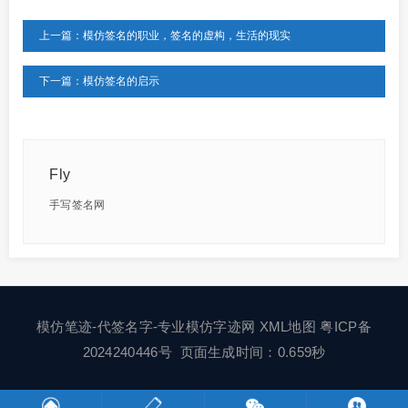
上一篇：模仿签名的职业，签名的虚构，生活的现实
下一篇：模仿签名的启示
Fly
手写签名网
模仿笔迹-代签名字-专业模仿字迹网
XML地图
粤ICP备
2024240446号
页面生成时间：0.659秒