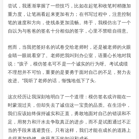
尝试，我逐渐掌握了一些技巧，比如在起笔和收笔时稍微加
重力度，让笔画看起来更加有力；在书写过程中，注意控制
笔的速度和方向，使线条更加流畅。终于，我模仿出了一个
自以为与爸爸的签名十分相似的签字，心里不禁暗自得意。
然而，当我把签好名的试卷交给老师时，还是被老师的火眼
金睛一眼就看穿了。老师把我叫到办公室，语重心长地对我
说：“孩子，模仿签名可不是一个诚实的行为呀。考试成绩
不理想并不可怕，重要的是要勇于面对自己的不足，努力去
改进。”我听了老师的话，惭愧地低下了头.
这次经历让我深刻地明白了一个道理：模仿签名或许能在一
时蒙混过关，但却失去了诚信这一宝贵的品质。在生活中，
我们应该始终保持诚实和正直，勇敢地面对自己的错误和不
足，用努力和汗水去争取真正的进步，而不是试图通过不正
当的手段来逃避责任。只有这样，我们才能在成长的道路上
走得更加稳健，收获真正的知识和成长。